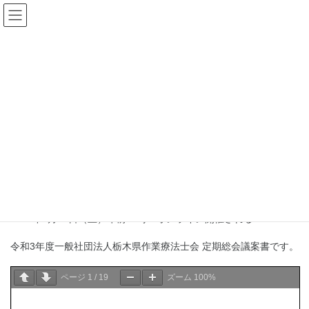
コ
ナ
ン
ビ
テ
ゲ
ン
ー
県士会からのお知らせ
ツ
シ
へ
ョ
ス
ン
HOME
県士会からのお知らせ
お知らせ
令和３年度 定期総会議案書
キ
に
ッ
移
プ
動
2021年4月28日
お知らせ
令和３年度 定期総会議案書
2021年5月22日（土）午前10時～オンライン開催される
令和3年度一般社団法人栃木県作業療法士会 定期総会議案書です。
ページ
1
/
19
ズーム
100%