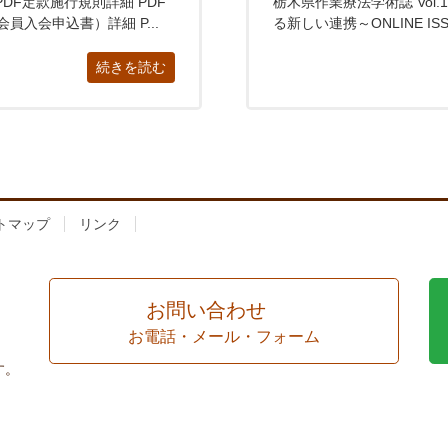
DF定款施行規則詳細 PDF
栃木県作業療法学術誌 Vol.15
員入会申込書）詳細 P...
る新しい連携～ONLINE ISSN
続きを読む
トマップ
リンク
お問い合わせ
お電話・メール・フォーム
す。