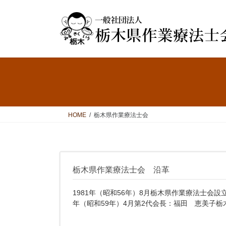
コ
ナ
ン
ビ
テ
ゲ
ン
ー
ツ
シ
へ
ョ
ス
ン
キ
に
ッ
移
プ
動
HOME
栃木県作業療法士会
栃木県作業療法士会 沿革
1981年（昭和56年）8月栃木県作業療法士会設
年（昭和59年）4月第2代会長：福田 恵美子栃木