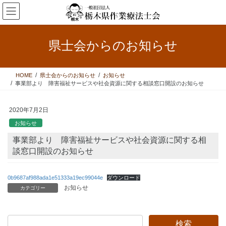
コ
ナ
ン
ビ
テ
ゲ
ン
ー
県士会からのお知らせ
ツ
シ
へ
ョ
ス
ン
HOME
県士会からのお知らせ
お知らせ
キ
に
事業部より 障害福祉サービスや社会資源に関する相談窓口開設のお知らせ
ッ
移
プ
動
2020年7月2日
お知らせ
事業部より 障害福祉サービスや社会資源に関する相
談窓口開設のお知らせ
0b9687af988ada1e51333a19ec99044e
ダウンロード
お知らせ
カテゴリー