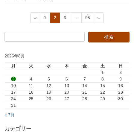
投
固
固
固
固
«
1
2
3
…
95
»
稿
定
定
定
定
ペ
ペ
ペ
ペ
の
ー
ー
ー
ー
ペ
ジ
ジ
ジ
ジ
ー
2026年8月
ジ
月
火
水
木
金
土
日
送
1
2
り
3
4
5
6
7
8
9
10
11
12
13
14
15
16
17
18
19
20
21
22
23
24
25
26
27
28
29
30
31
« 7月
カテゴリー