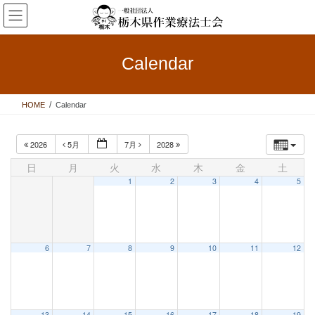
コ
ナ
ン
ビ
テ
ゲ
ン
ー
Calendar
ツ
シ
へ
ョ
ス
ン
HOME
Calendar
キ
に
ッ
移
プ
動
2026
5月
7月
2028
日
月
火
水
木
金
土
1
2
3
4
5
6
7
8
9
10
11
12
13
14
15
16
17
18
19