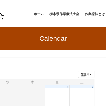
ホーム
栃木県作業療法士会
作業療法とは
Calendar
月
水
木
金
土
1
2