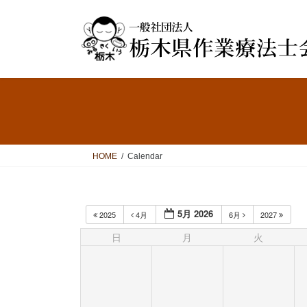
コ
ナ
ン
ビ
テ
ゲ
ン
ー
ツ
シ
へ
ョ
ス
ン
キ
に
ッ
移
プ
動
HOME
Calendar
5月 2026
2025
4月
6月
2027
日
月
火