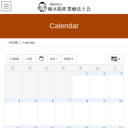
コ
ナ
ン
ビ
テ
ゲ
ン
ー
Calendar
ツ
シ
へ
ョ
ス
ン
HOME
Calendar
キ
に
ッ
移
プ
動
2024
4月
6月
2026
日
月
火
水
木
金
土
1
2
3
4
5
6
7
8
9
10
11
12
13
14
15
16
17