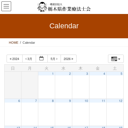
コ
ナ
ン
ビ
テ
ゲ
ン
ー
Calendar
ツ
シ
へ
ョ
ス
ン
HOME
Calendar
キ
に
ッ
移
プ
動
2024
3月
5月
2026
日
月
火
水
木
金
土
1
2
3
4
5
6
7
8
9
10
11
12
13
14
15
16
17
18
19