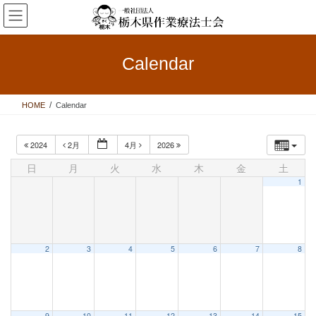
コ
ナ
ン
ビ
テ
ゲ
ン
ー
Calendar
ツ
シ
へ
ョ
ス
ン
HOME
Calendar
キ
に
ッ
移
プ
動
2024
2月
4月
2026
日
月
火
水
木
金
土
1
2
3
4
5
6
7
8
9
10
11
12
13
14
15