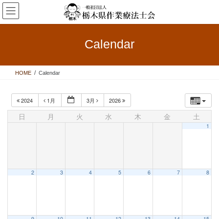
コ
ナ
ン
ビ
テ
ゲ
ン
ー
Calendar
ツ
シ
へ
ョ
ス
ン
HOME
Calendar
キ
に
ッ
移
プ
動
2024
1月
3月
2026
日
月
火
水
木
金
土
1
2
3
4
5
6
7
8
9
10
11
12
13
14
15