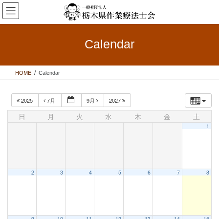
コ
ナ
ン
ビ
テ
ゲ
ン
ー
Calendar
ツ
シ
へ
ョ
ス
ン
HOME
Calendar
キ
に
ッ
移
プ
動
2025
7月
9月
2027
日
月
火
水
木
金
土
1
2
3
4
5
6
7
8
9
10
11
12
13
14
15