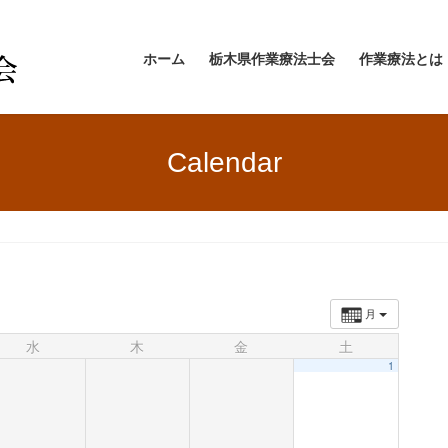
ホーム
栃木県作業療法士会
作業療法とは
Calendar
月
水
木
金
土
1