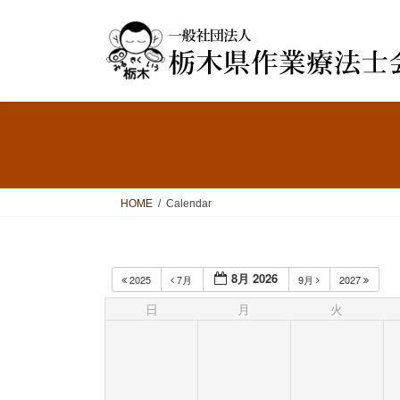
コ
ナ
ン
ビ
テ
ゲ
ン
ー
ツ
シ
へ
ョ
ス
ン
キ
に
ッ
移
プ
動
HOME
Calendar
8月 2026
2025
7月
9月
2027
日
月
火