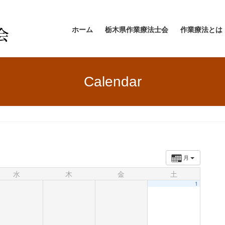
ホーム
栃木県作業療法士会
作業療法とは
Calendar
月
水
木
金
土
1