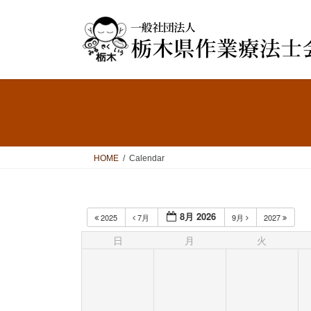
コ
ナ
ン
ビ
テ
ゲ
ン
ー
ツ
シ
へ
ョ
ス
ン
キ
に
ッ
移
プ
動
HOME
Calendar
8月 2026
2025
7月
9月
2027
日
月
火