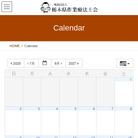
コ
ナ
ン
ビ
テ
ゲ
ン
ー
Calendar
ツ
シ
へ
ョ
ス
ン
HOME
Calendar
キ
に
ッ
移
プ
動
2025
7月
9月
2027
日
月
火
水
木
金
土
1
2
3
4
5
6
7
8
9
10
11
12
13
14
15