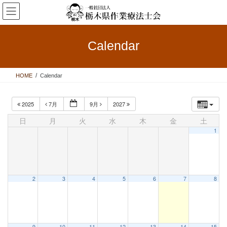
コ
ナ
ン
ビ
テ
ゲ
ン
ー
Calendar
ツ
シ
へ
ョ
ス
ン
HOME
Calendar
キ
に
ッ
移
プ
動
2025
7月
9月
2027
日
月
火
水
木
金
土
1
2
3
4
5
6
7
8
9
10
11
12
13
14
15