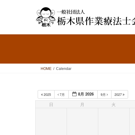
コ
ナ
ン
ビ
テ
ゲ
ン
ー
ツ
シ
へ
ョ
ス
ン
キ
に
ッ
移
プ
動
HOME
Calendar
8月 2026
2025
7月
9月
2027
日
月
火