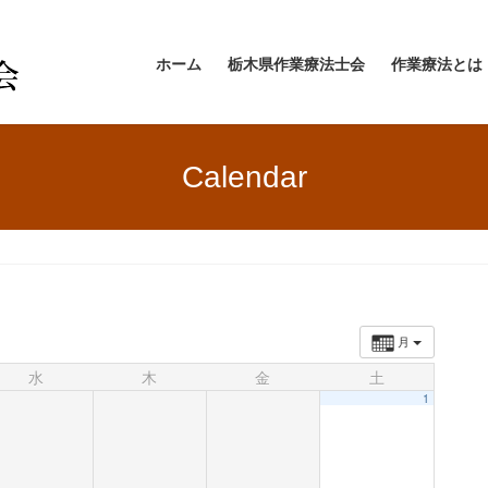
ホーム
栃木県作業療法士会
作業療法とは
Calendar
月
水
木
金
土
1