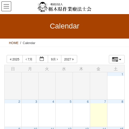
コ
ナ
ン
ビ
テ
ゲ
ン
ー
Calendar
ツ
シ
へ
ョ
ス
ン
HOME
Calendar
キ
に
ッ
移
プ
動
2025
7月
9月
2027
日
月
火
水
木
金
土
1
2
3
4
5
6
7
8
9
10
11
12
13
14
15