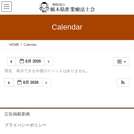
コ
ナ
ン
ビ
テ
ゲ
ン
ー
Calendar
ツ
シ
へ
ョ
ス
ン
HOME
Calendar
キ
に
ッ
移
プ
動
8月 2026
現在、表示できる今後のイベントはありません。
8月 2026
広告掲載要綱
プライバシーポリシー