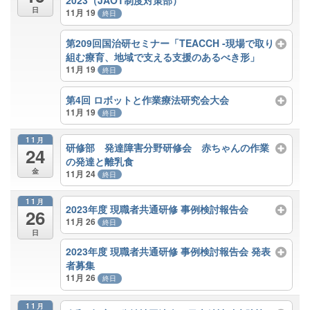
2023（JAOT制度対策部）
日
11月 19
終日
第209回国治研セミナー「TEACCH -現場で取り
組む療育、地域で支える支援のあるべき形」
11月 19
終日
第4回 ロボットと作業療法研究会大会
11月 19
終日
11月
研修部 発達障害分野研修会 赤ちゃんの作業
24
の発達と離乳食
金
11月 24
終日
11月
2023年度 現職者共通研修 事例検討報告会
26
11月 26
終日
日
2023年度 現職者共通研修 事例検討報告会 発表
者募集
11月 26
終日
11月