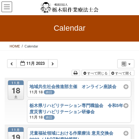
コ
ナ
ン
ビ
テ
ゲ
ン
ー
Calendar
ツ
シ
へ
ョ
ス
ン
HOME
Calendar
キ
に
ッ
移
プ
動
11月 2023
すべて閉じる
すべて開く
11月
地域共生社会推進部主催 オンライン座談会
18
11月 18
終日
土
栃木県リハビリテーション専門職協会 令和5年
度災害リハビリテーション研修会
11月 18
終日
11月
児童福祉領域における作業療法 意見交換会
19