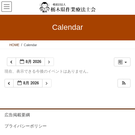
コ
ナ
ン
ビ
テ
ゲ
ン
ー
Calendar
ツ
シ
へ
ョ
ス
ン
HOME
Calendar
キ
に
ッ
移
プ
動
8月 2026
現在、表示できる今後のイベントはありません。
8月 2026
広告掲載要綱
プライバシーポリシー