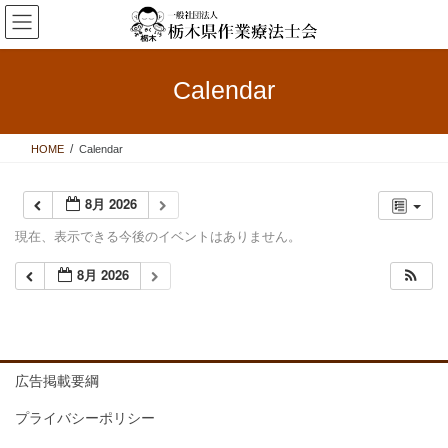
コ
ナ
ン
ビ
テ
ゲ
ン
ー
Calendar
ツ
シ
へ
ョ
ス
ン
HOME
Calendar
キ
に
ッ
移
プ
動
8月 2026
現在、表示できる今後のイベントはありません。
8月 2026
広告掲載要綱
プライバシーポリシー