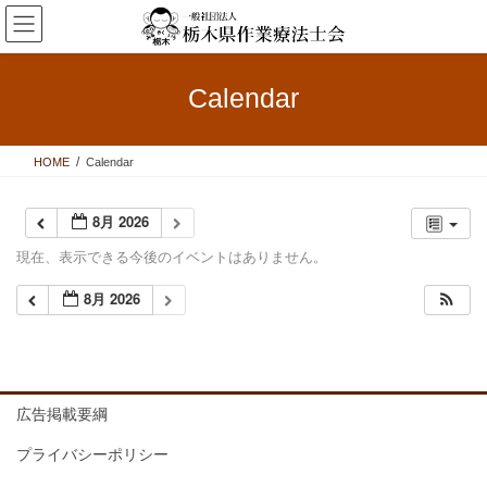
コ
ナ
ン
ビ
テ
ゲ
ン
ー
Calendar
ツ
シ
へ
ョ
ス
ン
HOME
Calendar
キ
に
ッ
移
プ
動
8月 2026
現在、表示できる今後のイベントはありません。
8月 2026
広告掲載要綱
プライバシーポリシー