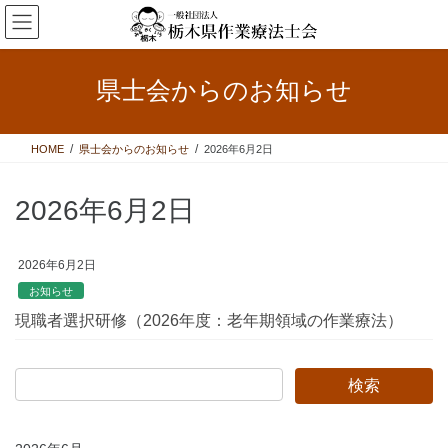
コ
ナ
ン
ビ
テ
ゲ
ン
ー
県士会からのお知らせ
ツ
シ
へ
ョ
ス
ン
HOME
県士会からのお知らせ
2026年6月2日
キ
に
ッ
移
プ
動
2026年6月2日
2026年6月2日
お知らせ
現職者選択研修（2026年度：老年期領域の作業療法）