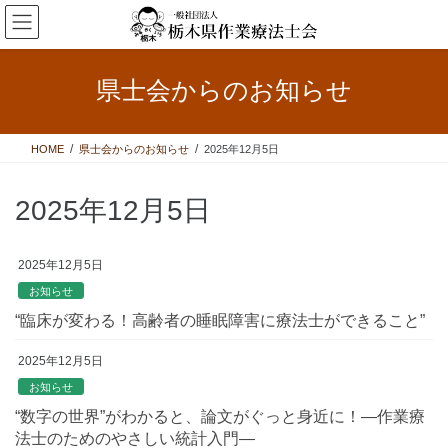
コ
ナ
ン
ビ
テ
ゲ
ン
ー
県士会からのお知らせ
ツ
シ
へ
ョ
ス
ン
HOME
県士会からのお知らせ
2025年12月5日
キ
に
ッ
移
プ
動
2025年12月5日
2025年12月5日
お知らせ
“臨床が変わる！高齢者の睡眠障害に療法士ができること”
2025年12月5日
お知らせ
“数字の世界”がわかると、論文がぐっと身近に！―作業療
法士のためのやさしい統計入門―