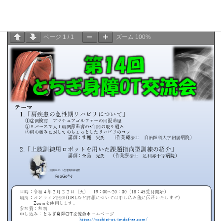
・問い合わせ、連絡先：足利赤十字病院 リハビリテーション科
部 鈴木聡史 0284−21−0121
ページ
1
/
1
ズーム
100%