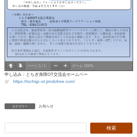
ページ
1
/
1
ズーム
100%
申し込み：
とちぎ身障
OT
交流会ホームペー
ジ
https://tochigi
–
ot.jimdofree.com/
お知らせ
カテゴリー