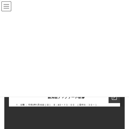
コ
ナ
ン
ビ
テ
ゲ
ン
ー
県士会からのお知らせ
ツ
シ
へ
ョ
ス
ン
HOME
県士会からのお知らせ
お知らせ
認知症アップデート研修
キ
に
ッ
移
プ
動
2021年12月11日
お知らせ
認知症アップデート研修