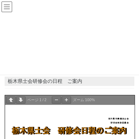
コ
ナ
ン
ビ
テ
ゲ
ン
ー
県士会からのお知らせ
ツ
シ
へ
ョ
ス
ン
HOME
県士会からのお知らせ
お知らせ
栃木県士会研修会の日程 ご案内
キ
に
ッ
移
プ
動
2021年11月19日
お知らせ
栃木県士会研修会の日程 ご案内
ページ
1
/
2
ズーム
100%