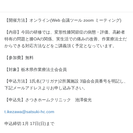
【講師】斉藤 嵩 様(小野整形外科,理学療法士)
【開催方法】オンライン(Web 会議ツール zoom ミーティング)
【内容】今回の研修では、変形性膝関節症の病態・評価、高齢者
特有の問題と膝OAの関係、実生活での痛みの改善、作業療法士だ
からできる対応方法などをご講義頂く予定となっています。
【参加費】無料
【対象】栃木県作業療法士会会員
【申込方法】1氏名(フリガナ)2所属施設 3協会会員番号を明記し、
下記メールアドレスよりお申し込み下さい。
【申込先】さつきホームクリニック 池澤俊光
t.ikezawa@satsuki-hc.com
申込締切:1月 17日(日)まで