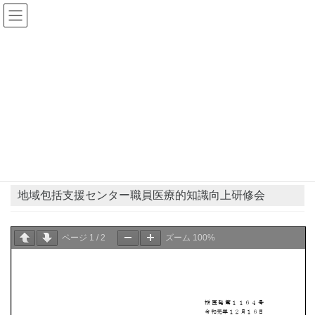
コ
ナ
ン
ビ
テ
ゲ
ン
ー
県士会からのお知らせ
ツ
シ
へ
ョ
ス
ン
HOME
県士会からのお知らせ
お知らせ
キ
に
地域包括支援センター職員医療的知識向上研修会
ッ
移
プ
動
2020年1月6日
お知らせ
地域包括支援センター職員医療的知識向上研修会
ページ
1
/
2
ズーム
100%