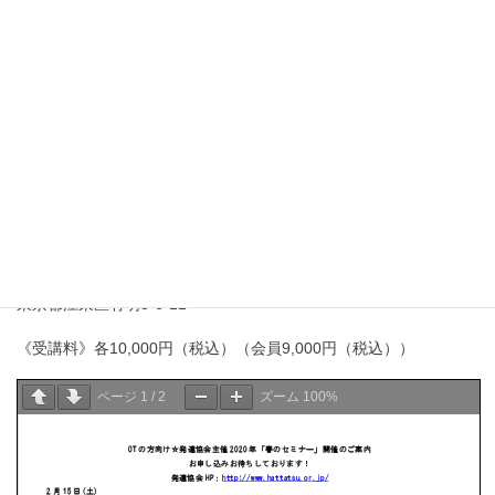
・HP ：http://www.hattatsu.or.jp/
《ご注意》・同じ日程で開催されるセミナーを申し込むことはで
きません。
・申し込みの殺到が予想されるセミナーもございます。お早めに
お申し込みください。
《時間》各日10:15～16:20
《会場》東京ファッションタウン（ＴＦＴ）ビル東館 9階研修室
東京都江東区有明3-6-11
《受講料》各10,000円（税込）（会員9,000円（税込））
ページ
1
/
2
ズーム
100%