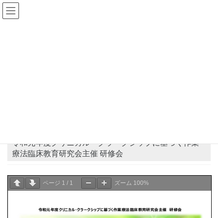
コ
ナ
ン
ビ
テ
ゲ
ン
ー
県士会からのお知らせ
ツ
シ
へ
ョ
ス
ン
HOME
県士会からのお知らせ
お知らせ
キ
に
令和元年度クリニカル・クラークシップに基づく作業療法臨床教育研究会主催 研
ッ
移
修会
プ
動
2019年10月29日
お知らせ
令和元年度クリニカル・クラークシップに基づく作業
療法臨床教育研究会主催 研修会
ページ
1
/
1
ズーム
100%