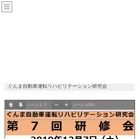
コ
ナ
ン
ビ
テ
ゲ
ン
ー
県士会からのお知らせ
ツ
シ
へ
ョ
ス
ン
HOME
県士会からのお知らせ
お知らせ
キ
に
ぐんま自動車運転リハビリテーション研究会
ッ
移
プ
動
2019年10月11日
お知らせ
ぐんま自動車運転リハビリテーション研究会
ページ
1
/
3
ズーム
100%