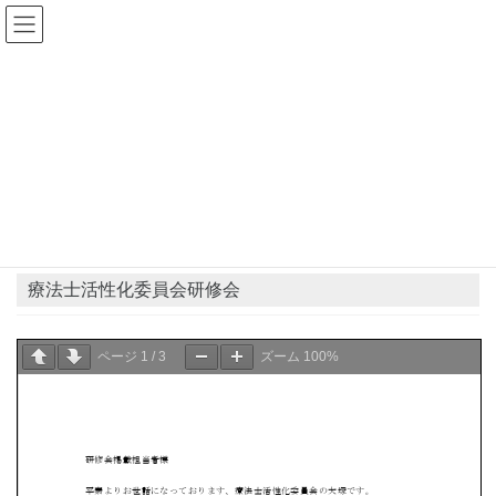
コ
ナ
ン
ビ
テ
ゲ
ン
ー
県士会からのお知らせ
ツ
シ
へ
ョ
ス
ン
HOME
県士会からのお知らせ
お知らせ
療法士活性化委員会研修会
キ
に
ッ
移
プ
動
2019年8月8日
お知らせ
療法士活性化委員会研修会
ページ
1
/
3
ズーム
100%