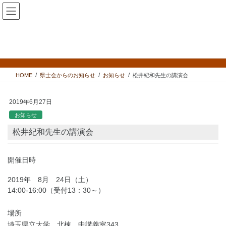
コ
ナ
ン
ビ
テ
ゲ
ン
ー
県士会からのお知らせ
ツ
シ
へ
ョ
ス
ン
HOME
県士会からのお知らせ
お知らせ
松井紀和先生の講演会
キ
に
ッ
移
プ
動
2019年6月27日
お知らせ
松井紀和先生の講演会
開催日時
2019年 8月 24日（土）
14:00-16:00（受付13：30～）
場所
埼玉県立大学 北棟 中講義室343