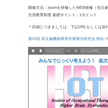
開催方法：zoomを研修したWEB研修（当日
生涯教育制度 基礎ポイント：1ポイント
＊詳細につきましては、下記URLもしくは添
第43回 高次脳機能障害作業療法研究会 例会 | Pe
ページ
1
/
1
ズーム
100%