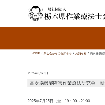
コ
ナ
ン
ビ
テ
ゲ
ン
ー
ツ
シ
へ
ョ
ス
ン
キ
に
ッ
移
プ
動
HOME
県士会からのお知らせ
お知らせ
高次脳機能
2025年6月23日
高次脳機能障害作業療法研究会 
2025年7月25日（金）19：00～21:00