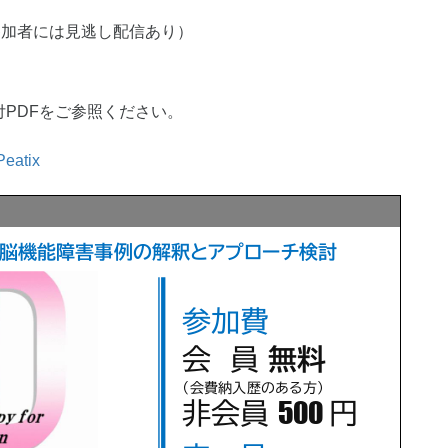
参加者には見逃し配信あり）
付PDFをご参照ください。
atix