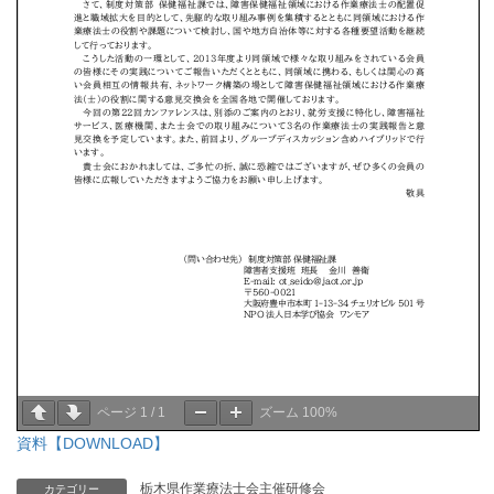
ページ
1
/
1
ズーム
100%
資料【DOWNLOAD】
栃木県作業療法士会主催研修会
カテゴリー