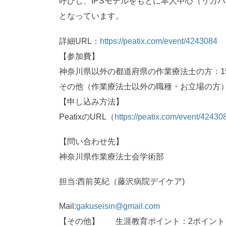
呼びし、IPSモデルをもとに本人中心（リカ
となっています。
詳細URL：
https://peatix.com/event/4243084
【参加費】
神奈川県以外の都道府県の作業療法士の方：15
その他（作業療法士以外の職種・お立場の方）：
【申し込み方法】
PeatixのURL（
https://peatix.com/event/42430
【問い合わせ先】
神奈川県作業療法士会学術部
担当:西前英紀（藤沢病院デイケア)
Mail:
gakuseisin@gmail.com
【その他】 生涯教育ポイント：2ポイント