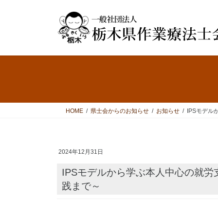
コ
ナ
ン
ビ
テ
ゲ
ン
ー
ツ
シ
へ
ョ
ス
ン
キ
に
ッ
移
プ
動
HOME
県士会からのお知らせ
お知らせ
IPSモデ
2024年12月31日
IPSモデルから学ぶ本人中心の就労支援のポイント ～IPSモデルの概要から実
践まで～