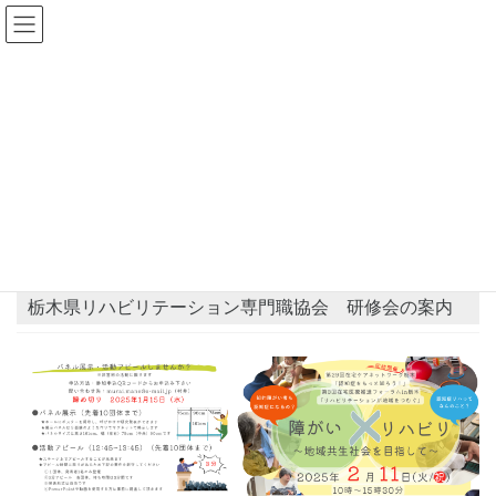
コ
ナ
ン
ビ
テ
ゲ
ン
ー
県士会からのお知らせ
ツ
シ
へ
ョ
ス
ン
HOME
県士会からのお知らせ
栃木県作業療法士会主催研修会
キ
に
栃木県リハビリテーション専門職協会 研修会の案内
ッ
移
プ
動
2024年12月15日
栃木県作業療法士会主催研修会
栃木県リハビリテーション専門職協会 研修会の案内