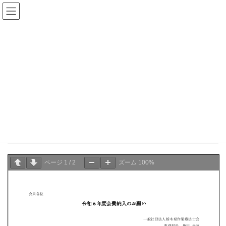
コ
ナ
ン
ビ
テ
ゲ
ン
ー
県士会からのお知らせ
ツ
シ
へ
ョ
ス
ン
HOME
県士会からのお知らせ
お知らせ
令和6年度会費納入のお願い
キ
に
ッ
移
プ
動
2024年12月5日
お知らせ
令和6年度会費納入のお願い
ページ
1
/
2
ズーム
100%