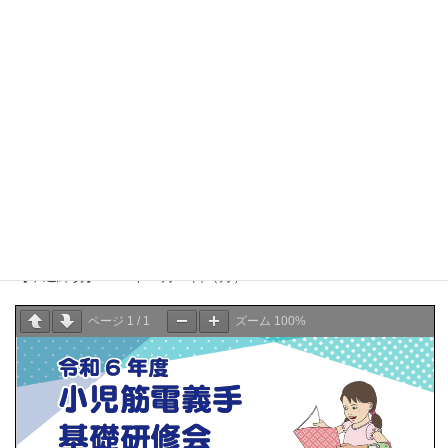
身体障害者更生相談所の職員、医師、看護師、作業療法士等の医
療に関わる専門職、
義肢装具士、義肢製作技術者、エンジニア等の義肢製作関係者
（小児筋電義手に関する業務に関心がある、若しくは現に従事し
ている方）
【費用】1,500円（後納）
【定員】30名
【申込先】
国立障害者リハビリテーションセンター学院 令和6年度研修日程
（下記URL）
https://www.rehab.go.jp/College/japanese/kenshu/schedule_2024/
（一覧のNo.32に掲載されています）
【申込締切】2024年12月16日（月）17:00
ページ
1
/
1
ズーム
100%