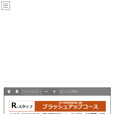
コ
ナ
ン
ビ
テ
ゲ
ン
ー
県士会からのお知らせ
ツ
シ
へ
ョ
ス
ン
HOME
県士会からのお知らせ
お知らせ
キ
に
JRAT研修企画委員会 主催 R‐スタッフ ブラッシュアップコース
ッ
移
プ
動
2024年11月13日
お知らせ
JRAT研修企画委員会 主催 R‐スタッフ ブラッシュア
ップコース
ページ
1
/
1
ズーム
100%