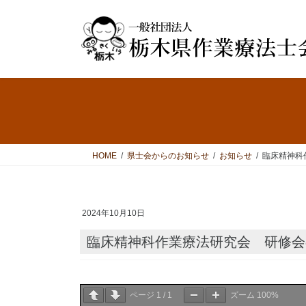
コ
ナ
ン
ビ
テ
ゲ
ン
ー
ツ
シ
へ
ョ
ス
ン
キ
に
ッ
移
プ
動
HOME
県士会からのお知らせ
お知らせ
臨床精神科
2024年10月10日
臨床精神科作業療法研究会 研修
ページ
1
/
1
ズーム
100%