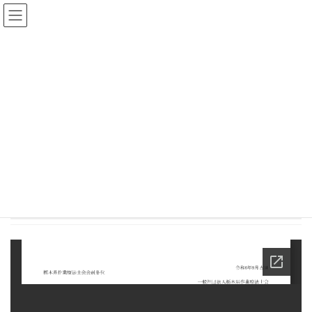
コ
ナ
ン
ビ
テ
ゲ
ン
ー
県士会からのお知らせ
ツ
シ
へ
ョ
ス
ン
HOME
県士会からのお知らせ
栃木県作業療法士会主催研修会
キ
に
第14回栃木県作業療法学会 作業療法場面の写真募集について
ッ
移
プ
動
2024年9月29日
栃木県作業療法士会主催研修会
第14回栃木県作業療法学会 作業療法場面の写真募集
について