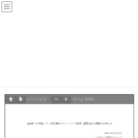
コ
ナ
ン
ビ
テ
ゲ
ン
ー
県士会からのお知らせ
ツ
シ
へ
ョ
ス
ン
HOME
県士会からのお知らせ
お知らせ
JMAP講習会
キ
に
ッ
移
プ
動
2024年8月21日
お知らせ
JMAP講習会
ページ
1
/
1
ズーム
100%