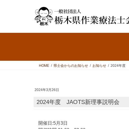
コ
ナ
ン
ビ
テ
ゲ
ン
ー
ツ
シ
へ
ョ
ス
ン
キ
に
ッ
移
プ
動
HOME
県士会からのお知らせ
お知らせ
2024年度
2024年3月26日
2024年度 JAOTS新理事説明会
開催日:5月3日