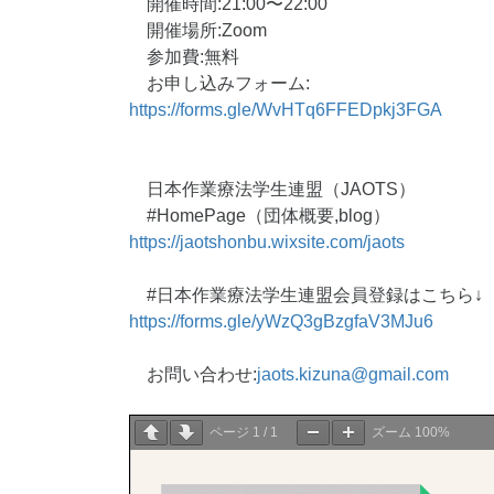
開催時間:21:00〜22:00
開催場所:Zoom
参加費:無料
お申し込みフォーム:
https://forms.gle/WvHTq6FFEDpkj3FGA
日本作業療法学生連盟（JAOTS）
#HomePage（団体概要,blog）
https://jaotshonbu.wixsite.com/jaots
#日本作業療法学生連盟会員登録はこちら↓
https://forms.gle/yWzQ3gBzgfaV3MJu6
お問い合わせ:
jaots.kizuna@gmail.com
ページ
1
/
1
ズーム
100%