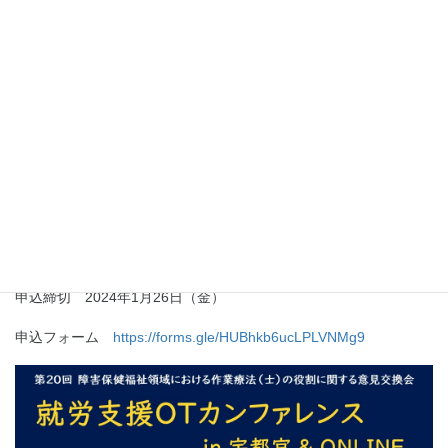
医療機関における就労支援
添野裕太氏（株式会社オートテクニックジャパ
ン／栃木県）
企業の一員としての障害者雇用への取り組み
山口理貴氏（一般社団法人Bridge／栃木県）
企業の障害者雇用への支援,就労支援事業所へ
の支援
３．グループディスカッション（会場参加のみ）
申込締切 2024年1月26日（金）
申込フォーム
https://forms.gle/HUBhkb6ucLPLVNMg9