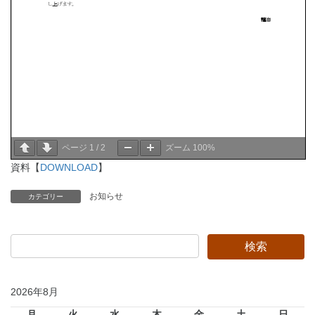
ページ
1
/
2
ズーム
100%
資料【
DOWNLOAD
】
お知らせ
カテゴリー
2026年8月
月
火
水
木
金
土
日