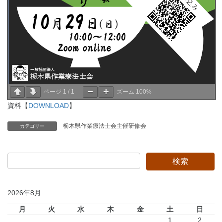
ページ
1
/
1
ズーム
100%
資料【
DOWNLOAD
】
栃木県作業療法士会主催研修会
カテゴリー
2026年8月
月
火
水
木
金
土
日
1
2