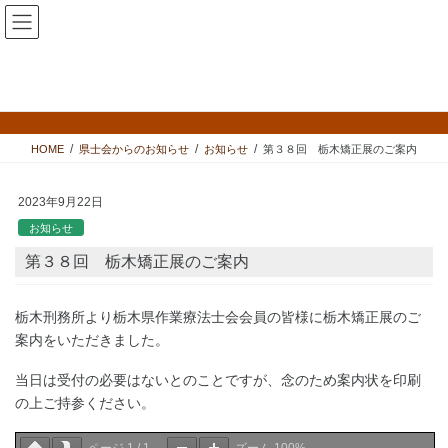
コ
ナ
ン
ビ
テ
ゲ
ン
ー
県士会からのお知らせ
ツ
シ
へ
ョ
ス
ン
HOME
県士会からのお知らせ
お知らせ
第３８回 栃木矯正展のご案内
キ
に
ッ
移
プ
動
2023年9月22日
お知らせ
第３８回 栃木矯正展のご案内
栃木刑務所より栃木県作業療法士会会員の皆様に栃木矯正展のご
案内をいただきました。
当日は受付の必要はないとのことですが、念のため案内状を印刷
の上ご持参ください。
ページ
1
/
1
ズーム
100%