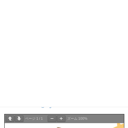
※定員に達し次第、受け付けを締め切らせていた
だきます。
【申込方法】 お申し込みは下記サイトからお願いいたします。
https://sogensha-visiontraining.peatix.com/
問い合わせ先
創元社オンラインセミナー担当
〒541-0047 大阪市中央区淡路町4-3-6
TEL:06-6231-9010
Email:onlineseminar@sogensha.com
ページ
1
/
1
ズーム
100%